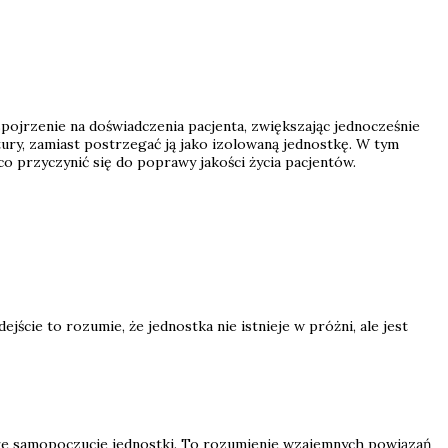
pojrzenie na doświadczenia pacjenta, zwiększając jednocześnie
tury, zamiast postrzegać ją jako izolowaną jednostkę. W tym
 przyczynić się do poprawy jakości życia pacjentów.
dejście to rozumie, że jednostka nie istnieje w próżni, ale jest
obre samopoczucie jednostki. To rozumienie wzajemnych powiązań