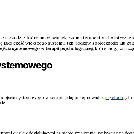
e narzędzie, które umożliwia lekarzom i terapeutom holistyczne s
kę jako część większego systemu, tzn. rodziny, społeczności lub kul
jścia systemowego w terapii psychologicznej,
które mogą znacząco
 systemowego
podejścia systemowego w terapii, jaką przeprowadza
psycholog
. Po
ak:
entami ciągle oddziałującymi na siebie wzajemnie, wpływając na d