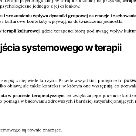
 terapii psychologicznej. W terapii rodzinnej, na przykład
, terap
psychologiczne jednego z jej członków.
 i zrozumieniu wpływu dynamiki grupowej na emocje i zachowania
 i kulturowe konteksty wpływają na doświadczenia jednostki.
terapii kulturowej,
gdzie terapeuci biorą pod uwagę wpływ kultury
jścia systemowego w terapii
zerpią z niej wiele korzyści. Przede wszystkim, podejście to
pozwal
ylko objawy, ale także kontekst, w którym one występują, co pozwa
enta w procesie terapeutycznym,
co zwiększa jego poczucie kontrol
 co pomaga w budowaniu zdrowszych i bardziej satysfakcjonujących re
ystemowego są równie znaczące.