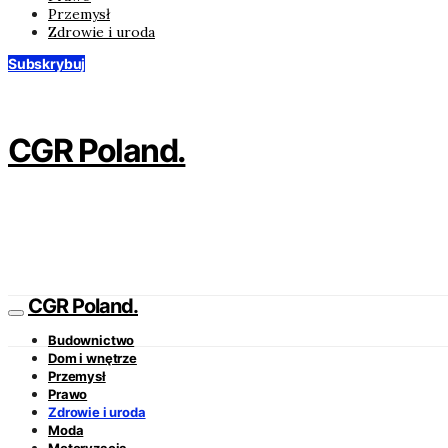
Przemysł
Zdrowie i uroda
Subskrybuj
CGR Poland.
CGR Poland.
Budownictwo
Dom i wnętrze
Przemysł
Prawo
Zdrowie i uroda
Moda