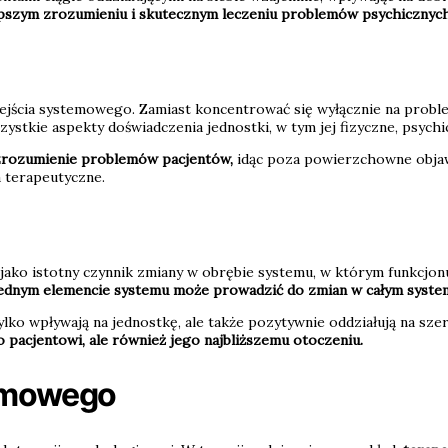
pszym zrozumieniu i skutecznym leczeniu problemów psychicznych
jścia systemowego. Zamiast koncentrować się wyłącznie na probl
stkie aspekty doświadczenia jednostki, w tym jej fizyczne, psychi
zrozumienie problemów pacjentów,
idąc poza powierzchowne objawy
a terapeutyczne.
 jako istotny czynnik zmiany w obrębie systemu, w którym funkcjo
jednym elemencie systemu może prowadzić do zmian w całym system
ylko wpływają na jednostkę, ale także pozytywnie oddziałują na szer
o pacjentowi, ale również jego najbliższemu otoczeniu.
temowego